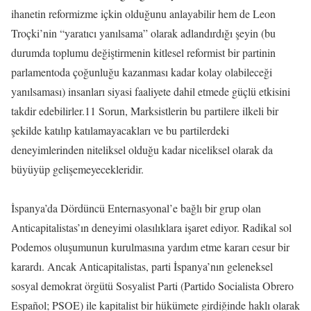
ihanetin reformizme içkin olduğunu anlayabilir hem de Leon
Troçki’nin “yaratıcı yanılsama” olarak adlandırdığı şeyin (bu
durumda toplumu değiştirmenin kitlesel reformist bir partinin
parlamentoda çoğunluğu kazanması kadar kolay olabileceği
yanılsaması) insanları siyasi faaliyete dahil etmede güçlü etkisini
takdir edebilirler.11 Sorun, Marksistlerin bu partilere ilkeli bir
şekilde katılıp katılamayacakları ve bu partilerdeki
deneyimlerinden niteliksel olduğu kadar niceliksel olarak da
büyüyüp gelişemeyecekleridir.
İspanya’da Dördüncü Enternasyonal’e bağlı bir grup olan
Anticapitalistas’ın deneyimi olasılıklara işaret ediyor. Radikal sol
Podemos oluşumunun kurulmasına yardım etme kararı cesur bir
karardı. Ancak Anticapitalistas, parti İspanya’nın geleneksel
sosyal demokrat örgütü Sosyalist Parti (Partido Socialista Obrero
Español; PSOE) ile kapitalist bir hükümete girdiğinde haklı olarak