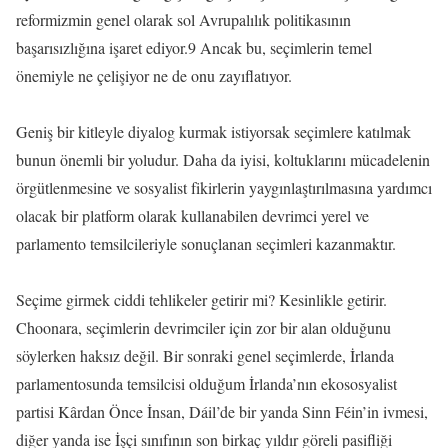
reformizmin genel olarak sol Avrupalılık politikasının
başarısızlığına işaret ediyor.9 Ancak bu, seçimlerin temel
önemiyle ne çelişiyor ne de onu zayıflatıyor.
Geniş bir kitleyle diyalog kurmak istiyorsak seçimlere katılmak
bunun önemli bir yoludur. Daha da iyisi, koltuklarını mücadelenin
örgütlenmesine ve sosyalist fikirlerin yaygınlaştırılmasına yardımcı
olacak bir platform olarak kullanabilen devrimci yerel ve
parlamento temsilcileriyle sonuçlanan seçimleri kazanmaktır.
Seçime girmek ciddi tehlikeler getirir mi? Kesinlikle getirir.
Choonara, seçimlerin devrimciler için zor bir alan olduğunu
söylerken haksız değil. Bir sonraki genel seçimlerde, İrlanda
parlamentosunda temsilcisi olduğum İrlanda’nın ekososyalist
partisi Kârdan Önce İnsan, Dáil’de bir yanda Sinn Féin’in ivmesi,
diğer yanda ise İşçi sınıfının son birkaç yıldır göreli pasifliği