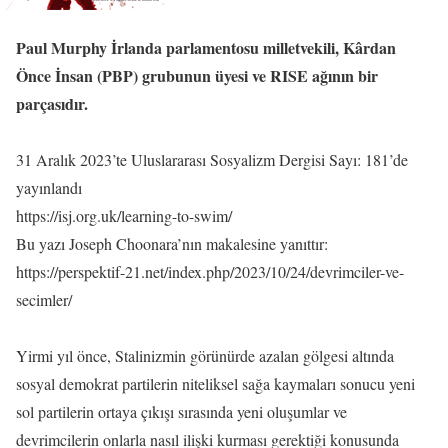
Paul Murphy İrlanda parlamentosu milletvekili, Kârdan
Önce İnsan (PBP) grubunun üyesi ve RISE ağının bir
parçasıdır.
31 Aralık 2023’te Uluslararası Sosyalizm Dergisi Sayı: 181’de
yayınlandı
https://isj.org.uk/learning-to-swim/
Bu yazı Joseph Choonara’nın makalesine yanıttır:
https://perspektif-21.net/index.php/2023/10/24/devrimciler-ve-
secimler/
Yirmi yıl önce, Stalinizmin görünürde azalan gölgesi altında
sosyal demokrat partilerin niteliksel sağa kaymaları sonucu yeni
sol partilerin ortaya çıkışı sırasında yeni oluşumlar ve
devrimcilerin onlarla nasıl ilişki kurması gerektiği konusunda