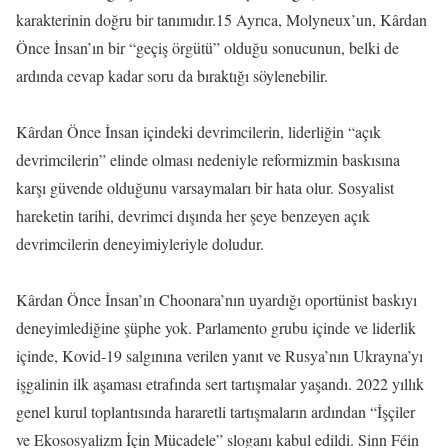
karakterinin doğru bir tanımıdır.15 Ayrıca, Molyneux’un, Kârdan
Önce İnsan’ın bir “geçiş örgütü” olduğu sonucunun, belki de
ardında cevap kadar soru da bıraktığı söylenebilir.
Kârdan Önce İnsan içindeki devrimcilerin, liderliğin “açık
devrimcilerin” elinde olması nedeniyle reformizmin baskısına
karşı güvende olduğunu varsaymaları bir hata olur. Sosyalist
hareketin tarihi, devrimci dışında her şeye benzeyen açık
devrimcilerin deneyimiyleriyle doludur.
Kârdan Önce İnsan’ın Choonara’nın uyardığı oportünist baskıyı
deneyimlediğine şüphe yok. Parlamento grubu içinde ve liderlik
içinde, Kovid-19 salgınına verilen yanıt ve Rusya’nın Ukrayna’yı
işgalinin ilk aşaması etrafında sert tartışmalar yaşandı. 2022 yıllık
genel kurul toplantısında hararetli tartışmaların ardından “İşçiler
ve Ekososyalizm İçin Mücadele” sloganı kabul edildi. Sinn Féin