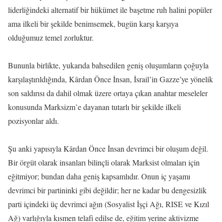
liderliğindeki alternatif bir hükümet ile başetme ruh halini popüler
ama ilkeli bir şekilde benimsemek, bugün karşı karşıya
olduğumuz temel zorluktur.
Bununla birlikte, yukarıda bahsedilen geniş oluşumların çoğuyla
karşılaştırıldığında, Kârdan Önce İnsan, İsrail’in Gazze’ye yönelik
son saldırısı da dahil olmak üzere ortaya çıkan anahtar meseleler
konusunda Marksizm’e dayanan tutarlı bir şekilde ilkeli
pozisyonlar aldı.
Şu anki yapısıyla Kârdan Önce İnsan devrimci bir oluşum değil.
Bir örgüt olarak insanları bilinçli olarak Marksist olmaları için
eğitmiyor; bundan daha geniş kapsamlıdır. Onun iç yaşamı
devrimci bir partininki gibi değildir; her ne kadar bu dengesizlik
parti içindeki üç devrimci ağın (Sosyalist İşçi Ağı, RISE ve Kızıl
Ağ) varlığıyla kısmen telafi edilse de, eğitim yerine aktivizme