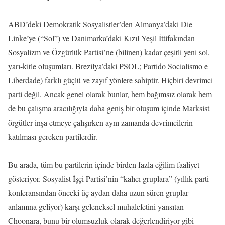
ABD’deki Demokratik Sosyalistler’den Almanya’daki Die
Linke’ye (“Sol”) ve Danimarka’daki Kızıl Yeşil İttifakından
Sosyalizm ve Özgürlük Partisi’ne (bilinen) kadar çeşitli yeni sol,
yarı-kitle oluşumları. Brezilya’daki PSOL; Partido Socialismo e
Liberdade) farklı güçlü ve zayıf yönlere sahiptir. Hiçbiri devrimci
parti değil. Ancak genel olarak bunlar, hem bağımsız olarak hem
de bu çalışma aracılığıyla daha geniş bir oluşum içinde Marksist
örgütler inşa etmeye çalışırken aynı zamanda devrimcilerin
katılması gereken partilerdir.
Bu arada, tüm bu partilerin içinde birden fazla eğilim faaliyet
gösteriyor. Sosyalist İşçi Partisi’nin “kalıcı gruplara” (yıllık parti
konferansından önceki üç aydan daha uzun süren gruplar
anlamına geliyor) karşı geleneksel muhalefetini yansıtan
Choonara, bunu bir olumsuzluk olarak değerlendiriyor gibi