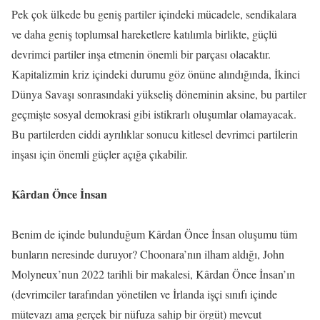
Pek çok ülkede bu geniş partiler içindeki mücadele, sendikalara
ve daha geniş toplumsal hareketlere katılımla birlikte, güçlü
devrimci partiler inşa etmenin önemli bir parçası olacaktır.
Kapitalizmin kriz içindeki durumu göz önüne alındığında, İkinci
Dünya Savaşı sonrasındaki yükseliş döneminin aksine, bu partiler
geçmişte sosyal demokrasi gibi istikrarlı oluşumlar olamayacak.
Bu partilerden ciddi ayrılıklar sonucu kitlesel devrimci partilerin
inşası için önemli güçler açığa çıkabilir.
Kârdan Önce İnsan
Benim de içinde bulunduğum Kârdan Önce İnsan oluşumu tüm
bunların neresinde duruyor? Choonara’nın ilham aldığı, John
Molyneux’nun 2022 tarihli bir makalesi, Kârdan Önce İnsan’ın
(devrimciler tarafından yönetilen ve İrlanda işçi sınıfı içinde
mütevazı ama gerçek bir nüfuza sahip bir örgüt) mevcut