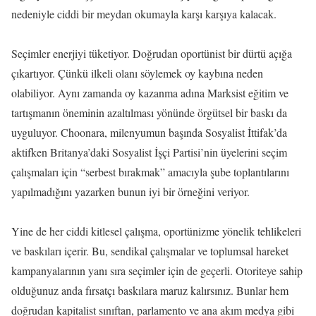
nedeniyle ciddi bir meydan okumayla karşı karşıya kalacak.
Seçimler enerjiyi tüketiyor. Doğrudan oportünist bir dürtü açığa
çıkartıyor. Çünkü ilkeli olanı söylemek oy kaybına neden
olabiliyor. Aynı zamanda oy kazanma adına Marksist eğitim ve
tartışmanın öneminin azaltılması yönünde örgütsel bir baskı da
uyguluyor. Choonara, milenyumun başında Sosyalist İttifak’da
aktifken Britanya’daki Sosyalist İşçi Partisi’nin üyelerini seçim
çalışmaları için “serbest bırakmak” amacıyla şube toplantılarını
yapılmadığını yazarken bunun iyi bir örneğini veriyor.
Yine de her ciddi kitlesel çalışma, oportünizme yönelik tehlikeleri
ve baskıları içerir. Bu, sendikal çalışmalar ve toplumsal hareket
kampanyalarının yanı sıra seçimler için de geçerli. Otoriteye sahip
olduğunuz anda fırsatçı baskılara maruz kalırsınız. Bunlar hem
doğrudan kapitalist sınıftan, parlamento ve ana akım medya gibi