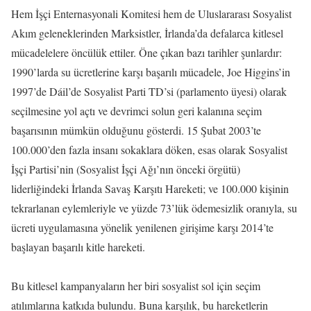
Hem İşçi Enternasyonali Komitesi hem de Uluslararası Sosyalist
Akım geleneklerinden Marksistler, İrlanda’da defalarca kitlesel
mücadelelere öncülük ettiler. Öne çıkan bazı tarihler şunlardır:
1990’larda su ücretlerine karşı başarılı mücadele, Joe Higgins’in
1997’de Dáil’de Sosyalist Parti TD’si (parlamento üyesi) olarak
seçilmesine yol açtı ve devrimci solun geri kalanına seçim
başarısının mümkün olduğunu gösterdi. 15 Şubat 2003’te
100.000’den fazla insanı sokaklara döken, esas olarak Sosyalist
İşçi Partisi’nin (Sosyalist İşçi Ağı’nın önceki örgütü)
liderliğindeki İrlanda Savaş Karşıtı Hareketi; ve 100.000 kişinin
tekrarlanan eylemleriyle ve yüzde 73’lük ödemesizlik oranıyla, su
ücreti uygulamasına yönelik yenilenen girişime karşı 2014’te
başlayan başarılı kitle hareketi.
Bu kitlesel kampanyaların her biri sosyalist sol için seçim
atılımlarına katkıda bulundu. Buna karşılık, bu hareketlerin