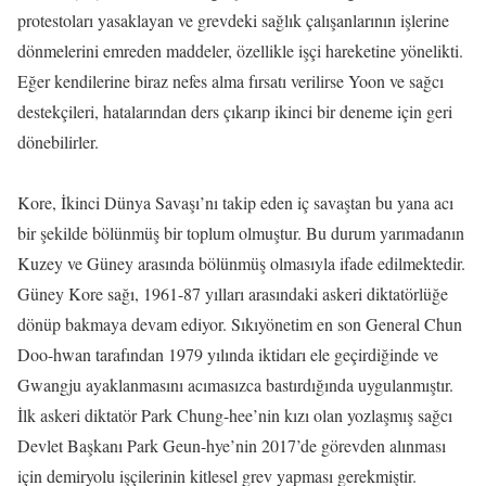
protestoları yasaklayan ve grevdeki sağlık çalışanlarının işlerine
dönmelerini emreden maddeler, özellikle işçi hareketine yönelikti.
Eğer kendilerine biraz nefes alma fırsatı verilirse Yoon ve sağcı
destekçileri, hatalarından ders çıkarıp ikinci bir deneme için geri
dönebilirler.
Kore, İkinci Dünya Savaşı’nı takip eden iç savaştan bu yana acı
bir şekilde bölünmüş bir toplum olmuştur. Bu durum yarımadanın
Kuzey ve Güney arasında bölünmüş olmasıyla ifade edilmektedir.
Güney Kore sağı, 1961-87 yılları arasındaki askeri diktatörlüğe
dönüp bakmaya devam ediyor. Sıkıyönetim en son General Chun
Doo-hwan tarafından 1979 yılında iktidarı ele geçirdiğinde ve
Gwangju ayaklanmasını acımasızca bastırdığında uygulanmıştır.
İlk askeri diktatör Park Chung-hee’nin kızı olan yozlaşmış sağcı
Devlet Başkanı Park Geun-hye’nin 2017’de görevden alınması
için demiryolu işçilerinin kitlesel grev yapması gerekmiştir.