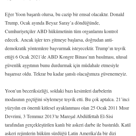
Eğer Yoon başarılı olursa, bu cazip bir emsal olacaktır. Donald
Trump, Ocak ayında Beyaz Saray’a döndüğünde,
Cumhuriyetçiler ABD hükümetinin tüm organlarını kontrol
edecek. Ancak işler ters gitmeye başlarsa, doğrudan anti-
demokratik yöntemlere başvurmak isteyecektir. Trump’ın teşvik
ettiği 6 Ocak 2021’de ABD Kongre Binası’nın basılması, ulusal
güvenlik aygıtının bunu durdurmak için müdahale etmesiyle
başarısız oldu. Tekrar bu kadar şanslı olacağımıza güvenemeyiz.
Yoon’un beceriksizliği, soldaki bazı kesimleri darbelerin
modasının geçtiğini söylemeye teşvik etti. Bu çok aptalca. 21’inci
yüzyılın en önemli kitlesel ayaklanması olan 25 Ocak 2011 Mısır
Devrimi, 3 Temmuz 2013’te Mareşal Abdülfettah El-Sisi
tarafından gerçekleştirilen kanlı bir askeri darbe ile bastırıldı. Katil
askeri rejimlerin hüküm sürdüğü Latin Amerika’da bir dizi