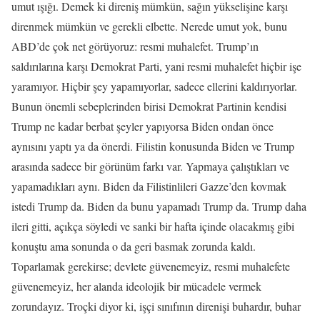
umut ışığı. Demek ki direniş mümkün, sağın yükselişine karşı
direnmek mümkün ve gerekli elbette. Nerede umut yok, bunu
ABD’de çok net görüyoruz: resmi muhalefet. Trump’ın
saldırılarına karşı Demokrat Parti, yani resmi muhalefet hiçbir işe
yaramıyor. Hiçbir şey yapamıyorlar, sadece ellerini kaldırıyorlar.
Bunun önemli sebeplerinden birisi Demokrat Partinin kendisi
Trump ne kadar berbat şeyler yapıyorsa Biden ondan önce
aynısını yaptı ya da önerdi. Filistin konusunda Biden ve Trump
arasında sadece bir görünüm farkı var. Yapmaya çalıştıkları ve
yapamadıkları aynı. Biden da Filistinlileri Gazze’den kovmak
istedi Trump da. Biden da bunu yapamadı Trump da. Trump daha
ileri gitti, açıkça söyledi ve sanki bir hafta içinde olacakmış gibi
konuştu ama sonunda o da geri basmak zorunda kaldı.
Toparlamak gerekirse; devlete güvenemeyiz, resmi muhalefete
güvenemeyiz, her alanda ideolojik bir mücadele vermek
zorundayız. Troçki diyor ki, işçi sınıfının direnişi buhardır, buhar