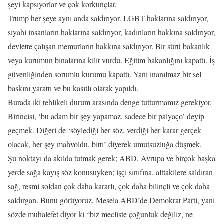
şeyi kapsıyorlar ve çok korkunçlar.
Trump her şeye aynı anda saldırıyor. LGBT haklarına saldırıyor,
siyahi insanların haklarına saldırıyor, kadınların hakkına saldırıyor,
devlette çalışan memurların hakkına saldırıyor. Bir sürü bakanlık
veya kurumun binalarına kilit vurdu. Eğitim bakanlığını kapattı. İş
güvenliğinden sorumlu kurumu kapattı. Yani inanılmaz bir sel
baskını yarattı ve bu kasıtlı olarak yapıldı.
Burada iki tehlikeli durum arasında denge tutturmamız gerekiyor.
Birincisi, ‘bu adam bir şey yapamaz, sadece bir palyaço’ deyip
geçmek. Diğeri de ‘söylediği her söz, verdiği her karar gerçek
olacak, her şey mahvoldu, bitti’ diyerek umutsuzluğa düşmek.
Şu noktayı da akılda tutmak gerek; ABD, Avrupa ve birçok başka
yerde sağa kayış söz konusuyken; işçi sınıfına, alttakilere saldıran
sağ, resmi soldan çok daha kararlı, çok daha bilinçli ve çok daha
saldırgan. Bunu görüyoruz. Mesela ABD’de Demokrat Parti, yani
sözde muhalefet diyor ki “biz mecliste çoğunluk değiliz, ne