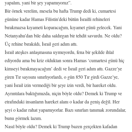
yapalım, yani bir şey yapamıyoruz”.
Bir örnek verelim, mesela bu hafta Trump dedi ki, cumartesi
gününe kadar Hamas Filistin’deki bütün İsrailli rehineleri
bırakmazsa kıyameti koparacağım, kıyamet günü gelecek. Yani
Netanyahu’dan bile daha saldırgan bir tehdit savurdu. Ne oldu?
Üç rehine bırakıldı, İsrail geri adım attı.
İsrail ateşkes anlaşmasına uymuyordu, fena bir şekilde ihlal
ediyordu ama bu kriz olduktan sonra Hamas ‘cumartesi günü hiç
kimseyi bırakmayacağım’ dedi ve İsrail geri adım attı. Gazze’ye
giren Tır sayısını sınırlıyorlardı, o gün 850 Tır girdi Gazze’ye,
yani İsrail izin vermediği bir şeye izin verdi, bir hareket oldu.
Ayrıntılara baktığımızda, niçin böyle oldu? Demek ki Trump ve
etrafındaki insanların hareket alanı o kadar da geniş değil. Her
şeyi o kadar rahat yapamıyorlar. Bazı sınırları tanımak zorundalar,
bunu görmek lazım.
Nasıl böyle oldu? Demek ki Trump bazen gerçekten kafadan