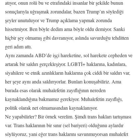
atıyor, onun rolü bu ve etrafındaki insanlar bir şekilde bunun
sonuçlarıyla uğraşmak zorundalar, bazen Trump’ın söylediği
şeyler unutuluyor ve Trump açıklama yapmak zorunda
hissetmiyor. Ben böyle dedim ama böyle oldu demiyor. Sanki
hiçbir şey olmamış gibi davranıyor, aslında savurduğu tehditten
geri adım attı.
Aynı zamanda ABD’de işçi hareketine, sol harekete cepheden ve
artarak bir saldırı gerçekleşiyor. LGBTİ+ haklarına, kadınlara,
siyahilere ve etnik azınlıkların haklarına çok ciddi bir saldırı var,
her şeye aynı anda saldırıyorlar. Bunları konuşabiliriz. Ama
burada esas olarak muhalefetin zayıflığının nereden
kaynaklandığına bakmamız gerekiyor. Muhalefetin zayıflığı,
politik olarak net olmamasından kaynaklanıyor.
Ne yapabilirler? Bir örnek verelim. Şimdi trans hakları tartışması
var. Trans haklarının bir sınır (sel bariyeri) olduğunu aylardır
söylüyoruz, yani eğer trans haklarını savunmuyorsan muhalefet