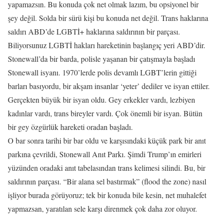
yapamazsın. Bu konuda çok net olmak lazım, bu opsiyonel bir
şey değil. Solda bir sürü kişi bu konuda net değil. Trans haklarına
saldırı ABD’de LGBTİ+ haklarına saldırının bir parçası.
Biliyorsunuz LGBTİ hakları hareketinin başlangıç yeri ABD’dir.
Stonewall’da bir barda, polisle yaşanan bir çatışmayla başladı
Stonewall isyanı. 1970’lerde polis devamlı LGBT’lerin gittiği
barları basıyordu, bir akşam insanlar ‘yeter’ dediler ve isyan ettiler.
Gerçekten büyük bir isyan oldu. Gey erkekler vardı, lezbiyen
kadınlar vardı, trans bireyler vardı. Çok önemli bir isyan. Bütün
bir gey özgürlük hareketi oradan başladı.
O bar sonra tarihi bir bar oldu ve karşısındaki küçük park bir anıt
parkına çevrildi, Stonewall Anıt Parkı. Şimdi Trump’ın emirleri
yüzünden oradaki anıt tabelasından trans kelimesi silindi. Bu, bir
saldırının parçası. “Bir alana sel bastırmak” (flood the zone) nasıl
işliyor burada görüyoruz; tek bir konuda bile kesin, net muhalefet
yapmazsan, yaratılan sele karşı direnmek çok daha zor oluyor.