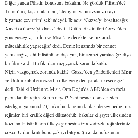
Diğer yanda Filistin konusuna bakalım. Ne gördük Filistin’de?
Trump’ın çıkışlarından biri, ‘dediğimi yapmazsanız orayı
kıyamete çeviririm’ şeklindeydi. İkincisi ‘Gazze’yi boşaltacağız,
Amerika Gazze’yi alacak’ dedi. ‘Bütün Filistinlileri Gazze’den
göndereceğiz, Ürdün ve Mısır’a gidecekler ve biz orada
müteahhitlik yapacağız’ dedi. Deniz kenarında bir cennet
yaratacağız, tabi Filistinlileri dışlayan, bir cennet yaratacağız diye
bir fikri vardı. Bu fikirden vazgeçmek zorunda kaldı.
Niçin vazgeçmek zorunda kaldı? ‘Gazze’den gönderilenleri Mısır
ve Ürdün kabul etmezse bu ülkelere giden paraları keseceğiz’
dedi. Tabi ki Ürdün ve Mısır, Orta Doğu’da ABD’den en fazla
para alan iki rejim. Sorun neydi? Yani nesnel olarak neden
istediğini yapamadı? Çünkü bu iki rejim ki ikisi de sevmediğimiz
rejimler, biri krallık diğeri diktatörlük, baktılar ki şayet ülkesinden
kovulan Filistinlilerin ülkeye girmesine izin verirsek, rejimlerimiz
çöker. Ürdün kralı bunu çok iyi biliyor. Şu anda nüfusunun