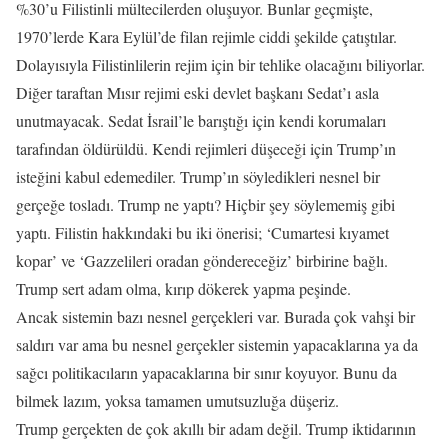
%30’u Filistinli mültecilerden oluşuyor. Bunlar geçmişte,
1970’lerde Kara Eylül’de filan rejimle ciddi şekilde çatıştılar.
Dolayısıyla Filistinlilerin rejim için bir tehlike olacağını biliyorlar.
Diğer taraftan Mısır rejimi eski devlet başkanı Sedat’ı asla
unutmayacak. Sedat İsrail’le barıştığı için kendi korumaları
tarafından öldürüldü. Kendi rejimleri düşeceği için Trump’ın
isteğini kabul edemediler. Trump’ın söyledikleri nesnel bir
gerçeğe tosladı. Trump ne yaptı? Hiçbir şey söylememiş gibi
yaptı. Filistin hakkındaki bu iki önerisi; ‘Cumartesi kıyamet
kopar’ ve ‘Gazzelileri oradan göndereceğiz’ birbirine bağlı.
Trump sert adam olma, kırıp dökerek yapma peşinde.
Ancak sistemin bazı nesnel gerçekleri var. Burada çok vahşi bir
saldırı var ama bu nesnel gerçekler sistemin yapacaklarına ya da
sağcı politikacıların yapacaklarına bir sınır koyuyor. Bunu da
bilmek lazım, yoksa tamamen umutsuzluğa düşeriz.
Trump gerçekten de çok akıllı bir adam değil. Trump iktidarının