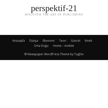
perspektif-21
DISCOVER THE ART OF PUBLISHING
Anasayfa
Dünya
Ekonomi
Teori
Güncel
Emek
Orta Doğu
Home – mobile
© Newspaper WordPress Theme by TagDiv