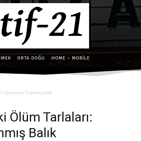
EMEK
ORTA DOĞU
HOME – MOBILE
arı: Operasyon Tuzlanmış Balık
ki Ölüm Tarlaları:
nmış Balık