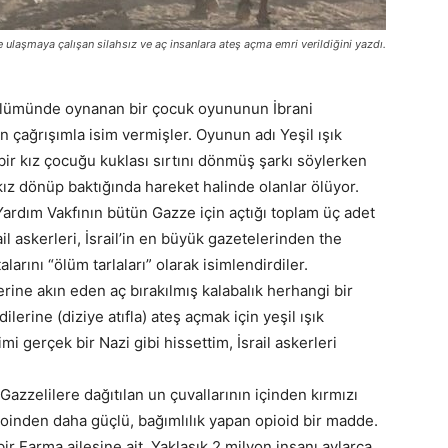
 ulaşmaya çalışan silahsız ve aç insanlara ateş açma emri verildiğini yazdı.
bölümünde oynanan bir çocuk oyununun İbrani
n çağrışımla isim vermişler. Oyunun adı Yeşil ışık
 bir kız çocuğu kuklası sırtını dönmüş şarkı söylerken
 kız dönüp baktığında hareket halinde olanlar ölüyor.
Yardım Vakfının bütün Gazze için açtığı toplam üç adet
 askerleri, İsrail’in en büyük gazetelerinden the
rını “ölüm tarlaları” olarak isimlendirdiler.
ine akın eden aç bırakılmış kalabalık herhangi bir
lerine (diziye atıfla) ateş açmak için yeşil ışık
mi gerçek bir Nazi gibi hissettim, İsrail askerleri
 Gazzelilere dağıtılan un çuvallarının içinden kırmızı
roinden daha güçlü, bağımlılık yapan opioid bir madde.
r Farma ailesine ait. Yaklaşık 2 milyon insanı aylarca