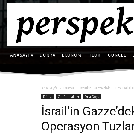
ANASAYFA
DÜNYA
EKONOMI
TEORI
GÜNCEL
Ana Sayfa
Dünya
İsrail’in Gazze’deki Ölüm Tarlal
Dünya
Ön Plandakiler
Orta Doğu
İsrail’in Gazze’de
Operasyon Tuzla