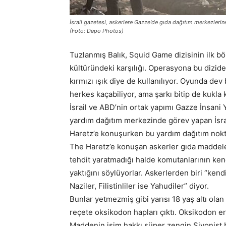
İsrail gazetesi, askerlere Gazze'de gıda dağıtım merkezlerine
(Foto: Depo Photos)
Tuzlanmış Balık, Squid Game dizisinin ilk 
kültüründeki karşılığı. Operasyona bu dizide
kırmızı ışık diye de kullanılıyor. Oyunda dev
herkes kaçabiliyor, ama şarkı bitip de kukla
İsrail ve ABD’nin ortak yapımı Gazze İnsani 
yardım dağıtım merkezinde görev yapan İsrail
Haretz’e konuşurken bu yardım dağıtım noktala
The Haretz’e konuşan askerler gıda maddeler
tehdit yaratmadığı halde komutanlarının kendi
yaktığını söylüyorlar. Askerlerden biri “kendi
Naziler, Filistinliler ise Yahudiler” diyor.
Bunlar yetmezmiş gibi yarısı 18 yaş altı olan
reçete oksikodon hapları çıktı. Oksikodon e
Maddenin isim hakkı süper zengin Siyonist bi