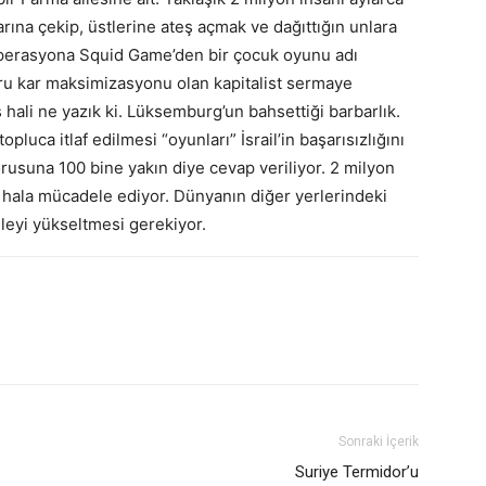
larına çekip, üstlerine ateş açmak ve dağıttığın unlara
erasyona Squid Game’den bir çocuk oyunu adı
ru kar maksimizasyonu olan kapitalist sermaye
ş hali ne yazık ki. Lüksemburg’un bahsettiği barbarlık.
pluca itlaf edilmesi “oyunları” İsrail’in başarısızlığını
rusuna 100 bine yakın diye cevap veriliyor. 2 milyon
 hala mücadele ediyor. Dünyanın diğer yerlerindeki
leyi yükseltmesi gerekiyor.
Sonraki İçerik
Suriye Termidor’u