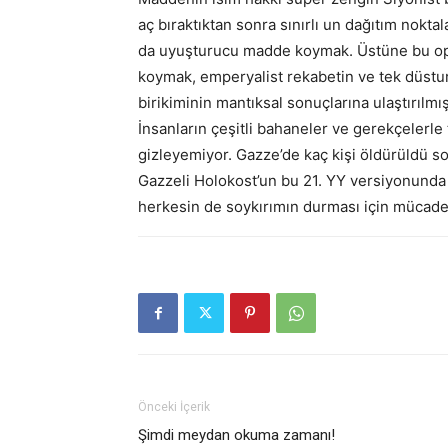
aç bıraktıktan sonra sınırlı un dağıtım nokta
da uyuşturucu madde koymak. Üstüne bu op
koymak, emperyalist rekabetin ve tek düstu
birikiminin mantıksal sonuçlarına ulaştırılmı
İnsanların çeşitli bahaneler ve gerekçelerle to
gizleyemiyor. Gazze’de kaç kişi öldürüldü so
Gazzeli Holokost’un bu 21. YY versiyonunda
herkesin de soykırımın durması için mücade
Önceki İçerik
Şimdi meydan okuma zamanı!