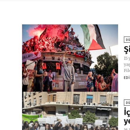
D
Ş
15
ya
Fil
ED
D
İ
y