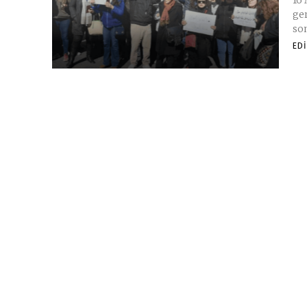
16 Mart 2025
ger
son
ED