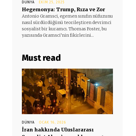
DÜNYA
EKIM 25, 2025
Hegemonya: Trump, Rıza ve Zor
Antonio Gramsci, egemen sınıfın nüfuzunu
nasıl sürdürdüğünü teorileştiren devrimci
sosyalist bir kuramcı. Thomas Foster, bu
yazısında Gramsci’nin fikirlerini...
Must read
DÜNYA
OCAK 16, 2026
İran hakkında Uluslararası