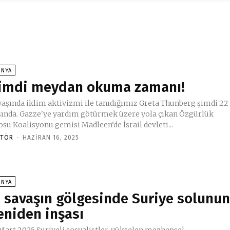
ÜNYA
imdi meydan okuma zamanı!
 yaşında iklim aktivizmi ile tanıdığımız Greta Thunberg şimdi 22
şında. Gazze'ye yardım götürmek üzere yola çıkan Özgürlük
osu Koalisyonu gemisi Madleen’de İsrail devleti...
ITÖR
-
HAZIRAN 16, 2025
ÜNYA
ç savaşın gölgesinde Suriye solunu
eniden inşası