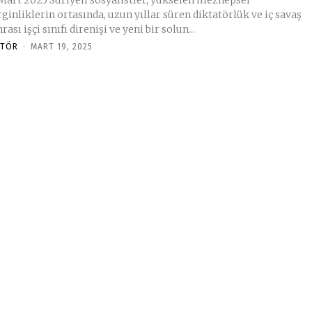
 Suriyeli sosyalistler, yükselen mezhepsel
ginliklerin ortasında, uzun yıllar süren diktatörlük ve iç savaş
rası işçi sınıfı direnişi ve yeni bir solun...
ITÖR
-
MART 19, 2025