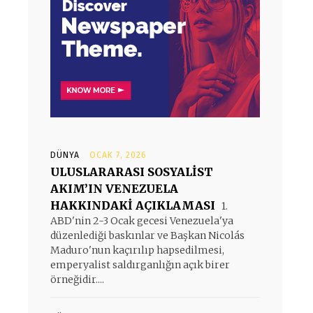
DÜNYA
OCAK 7, 2026
ULUSLARARASI SOSYALİST
AKIM’IN VENEZUELA
HAKKINDAKİ AÇIKLAMASI
1.
ABD'nin 2-3 Ocak gecesi Venezuela'ya
düzenlediği baskınlar ve Başkan Nicolás
Maduro'nun kaçırılıp hapsedilmesi,
emperyalist saldırganlığın açık birer
örneğidir....