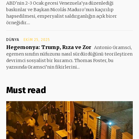
ABD'nin 2-3 Ocak gecesi Venezuela'ya düzenlediği
baskınlar ve Başkan Nicolás Maduro'nun kaçırılıp
hapsedilmesi, emperyalist saldırganlığın açık birer
örneğidir....
DÜNYA
EKIM 25, 2025
Hegemonya: Trump, Rıza ve Zor
Antonio Gramsci,
egemen sınıfın nüfuzunu nasıl sürdürdüğünü teorileştiren
devrimci sosyalist bir kuramcı. Thomas Foster, bu
yazısında Gramsci’nin fikirlerini...
Must read