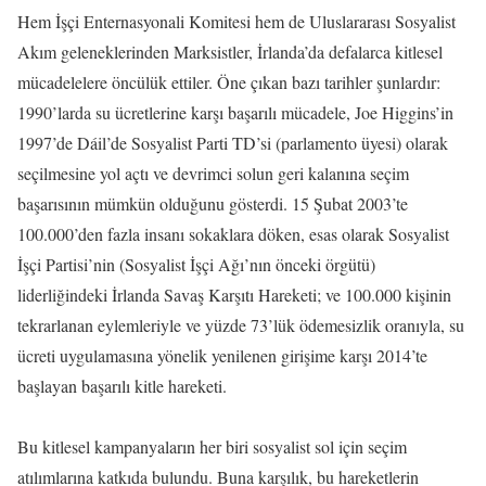
Hem İşçi Enternasyonali Komitesi hem de Uluslararası Sosyalist
Akım geleneklerinden Marksistler, İrlanda’da defalarca kitlesel
mücadelelere öncülük ettiler. Öne çıkan bazı tarihler şunlardır:
1990’larda su ücretlerine karşı başarılı mücadele, Joe Higgins’in
1997’de Dáil’de Sosyalist Parti TD’si (parlamento üyesi) olarak
seçilmesine yol açtı ve devrimci solun geri kalanına seçim
başarısının mümkün olduğunu gösterdi. 15 Şubat 2003’te
100.000’den fazla insanı sokaklara döken, esas olarak Sosyalist
İşçi Partisi’nin (Sosyalist İşçi Ağı’nın önceki örgütü)
liderliğindeki İrlanda Savaş Karşıtı Hareketi; ve 100.000 kişinin
tekrarlanan eylemleriyle ve yüzde 73’lük ödemesizlik oranıyla, su
ücreti uygulamasına yönelik yenilenen girişime karşı 2014’te
başlayan başarılı kitle hareketi.
Bu kitlesel kampanyaların her biri sosyalist sol için seçim
atılımlarına katkıda bulundu. Buna karşılık, bu hareketlerin