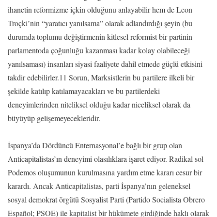
ihanetin reformizme içkin olduğunu anlayabilir hem de Leon
Troçki’nin “yaratıcı yanılsama” olarak adlandırdığı şeyin (bu
durumda toplumu değiştirmenin kitlesel reformist bir partinin
parlamentoda çoğunluğu kazanması kadar kolay olabileceği
yanılsaması) insanları siyasi faaliyete dahil etmede güçlü etkisini
takdir edebilirler.11 Sorun, Marksistlerin bu partilere ilkeli bir
şekilde katılıp katılamayacakları ve bu partilerdeki
deneyimlerinden niteliksel olduğu kadar niceliksel olarak da
büyüyüp gelişemeyecekleridir.
İspanya’da Dördüncü Enternasyonal’e bağlı bir grup olan
Anticapitalistas’ın deneyimi olasılıklara işaret ediyor. Radikal sol
Podemos oluşumunun kurulmasına yardım etme kararı cesur bir
karardı. Ancak Anticapitalistas, parti İspanya’nın geleneksel
sosyal demokrat örgütü Sosyalist Parti (Partido Socialista Obrero
Español; PSOE) ile kapitalist bir hükümete girdiğinde haklı olarak