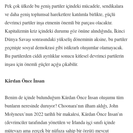
Pek çok ülkede bu geniş partiler içindeki mücadele, sendikalara
ve daha geniş toplumsal hareketlere katılımla birlikte, güçlü
devrimci partiler inşa etmenin önemli bir parçası olacaktır.
Kapitalizmin kriz içindeki durumu göz önüne alındığında, İkinci
Dünya Savaşı sonrasındaki yükseliş döneminin aksine, bu partiler
geçmişte sosyal demokrasi gibi istikrarlı oluşumlar olamayacak.
Bu partilerden ciddi ayrılıklar sonucu kitlesel devrimci partilerin
inşası için önemli güçler açığa çıkabilir.
Kârdan Önce İnsan
Benim de içinde bulunduğum Kârdan Önce İnsan oluşumu tüm
bunların neresinde duruyor? Choonara’nın ilham aldığı, John
Molyneux’nun 2022 tarihli bir makalesi, Kârdan Önce İnsan’ın
(devrimciler tarafından yönetilen ve İrlanda işçi sınıfı içinde
mütevazı ama gerçek bir nüfuza sahip bir örgüt) mevcut