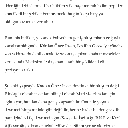
liderliğindeki alternatif bir hükümet ile başetme ruh halini popüler
ama ilkeli bir şekilde benimsemek, bugün karşı karşıya
olduğumuz temel zorluktur.
Bununla birlikte, yukarıda bahsedilen geniş oluşumların çoğuyla
karşılaştırıldığında, Kârdan Önce İnsan, İsrail’in Gazze’ye yönelik
son saldırısı da dahil olmak üzere ortaya çıkan anahtar meseleler
konusunda Marksizm’e dayanan tutarlı bir şekilde ilkeli
pozisyonlar aldı.
Şu anki yapısıyla Kârdan Önce İnsan devrimci bir oluşum değil.
Bir örgüt olarak insanları bilinçli olarak Marksist olmaları için
eğitmiyor; bundan daha geniş kapsamlıdır. Onun iç yaşamı
devrimci bir partininki gibi değildir; her ne kadar bu dengesizlik
parti içindeki üç devrimci ağın (Sosyalist İşçi Ağı, RISE ve Kızıl
Ağ) varlığıyla kısmen telafi edilse de, eğitim yerine aktivizme