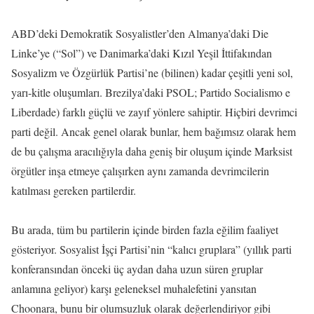
ABD’deki Demokratik Sosyalistler’den Almanya’daki Die
Linke’ye (“Sol”) ve Danimarka’daki Kızıl Yeşil İttifakından
Sosyalizm ve Özgürlük Partisi’ne (bilinen) kadar çeşitli yeni sol,
yarı-kitle oluşumları. Brezilya’daki PSOL; Partido Socialismo e
Liberdade) farklı güçlü ve zayıf yönlere sahiptir. Hiçbiri devrimci
parti değil. Ancak genel olarak bunlar, hem bağımsız olarak hem
de bu çalışma aracılığıyla daha geniş bir oluşum içinde Marksist
örgütler inşa etmeye çalışırken aynı zamanda devrimcilerin
katılması gereken partilerdir.
Bu arada, tüm bu partilerin içinde birden fazla eğilim faaliyet
gösteriyor. Sosyalist İşçi Partisi’nin “kalıcı gruplara” (yıllık parti
konferansından önceki üç aydan daha uzun süren gruplar
anlamına geliyor) karşı geleneksel muhalefetini yansıtan
Choonara, bunu bir olumsuzluk olarak değerlendiriyor gibi