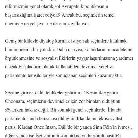
reformizmin genel olarak sol Avrupalılık politikasının
başarısızlığına işaret ediyor.9 Ancak bu, seçimlerin temel
önemiyle ne çelişiyor ne de onu zayıflatıyor.
Geniş bir kitleyle diyalog kurmak istiyorsak seçimlere katılmak
bunun önemli bir yoludur. Daha da iyisi, koltuklarını mücadelenin
örgütlenmesine ve sosyalist fikirlerin yaygınlaştırılmasına yardımcı
olacak bir platform olarak kullanabilen devrimci yerel ve
parlamento temsilcileriyle sonuçlanan seçimleri kazanmaktır.
Seçime girmek ciddi tehlikeler getirir mi? Kesinlikle getirir.
Choonara, seçimlerin devrimciler için zor bir alan olduğunu
söylerken haksız değil. Bir sonraki genel seçimlerde, İrlanda
parlamentosunda temsilcisi olduğum İrlanda’nın ekososyalist
partisi Kârdan Önce İnsan, Dáil’de bir yanda Sinn Féin’in ivmesi,
diğer yanda ise İşçi sınıfının son birkaç yıldır göreli pasifliği