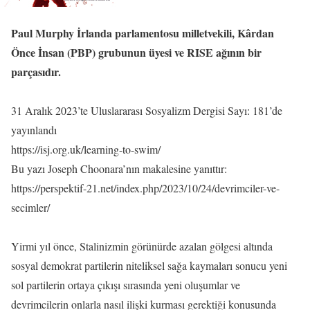
Paul Murphy İrlanda parlamentosu milletvekili, Kârdan
Önce İnsan (PBP) grubunun üyesi ve RISE ağının bir
parçasıdır.
31 Aralık 2023’te Uluslararası Sosyalizm Dergisi Sayı: 181’de
yayınlandı
https://isj.org.uk/learning-to-swim/
Bu yazı Joseph Choonara’nın makalesine yanıttır:
https://perspektif-21.net/index.php/2023/10/24/devrimciler-ve-
secimler/
Yirmi yıl önce, Stalinizmin görünürde azalan gölgesi altında
sosyal demokrat partilerin niteliksel sağa kaymaları sonucu yeni
sol partilerin ortaya çıkışı sırasında yeni oluşumlar ve
devrimcilerin onlarla nasıl ilişki kurması gerektiği konusunda