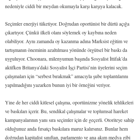
nedeniyle ciddi bir meydan okumayla karşı karşıya kalacak.
Seçimler enerjiyi tüketiyor. Doğrudan oportünist bir dürtü açığa
çıkartıyor. Çünkü ilkeli olanı söylemek oy kaybına neden
olabiliyor. Aynı zamanda oy kazanma adına Marksist eğitim ve
tartışmanın öneminin azaltılması yönünde örgütsel bir baskı da
uyguluyor. Choonara, milenyumun başında Sosyalist İttifak’da
aktifken Britanya’daki Sosyalist İşçi Partisi’nin üyelerini seçim
çalışmaları için “serbest bırakmak” amacıyla şube toplantılarını
yapılmadığını yazarken bunun iyi bir örneğini veriyor.
Yine de her ciddi kitlesel çalışma, oportünizme yönelik tehlikeleri
ve baskıları içerir. Bu, sendikal çalışmalar ve toplumsal hareket
kampanyalarının yanı sıra seçimler için de geçerli. Otoriteye sahip
olduğunuz anda fırsatçı baskılara maruz kalırsınız. Bunlar hem
doğrudan kapitalist sınıftan, parlamento ve ana akım medya gibi