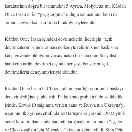
karakterinin doğru bir tanımıdır.15 Ayrıca, Molyneux’un, Kârdan
Önce İnsan’ın bir “geçiş örgütü” olduğu sonucunun, belki de
ardında cevap kadar soru da bıraktığı söylenebilir.
Kârdan Önce İnsan içindeki devrimcilerin, liderliğin “açık
devrimcilerin” elinde olması nedeniyle reformizmin baskısına
karşı güvende olduğunu varsaymaları bir hata olur. Sosyalist
hareketin tarihi, devrimci dışında her şeye benzeyen açık
devrimcilerin deneyimiyleriyle doludur.
Kârdan Önce İnsan’ın Choonara’nın uyardığı oportünist baskıyı
deneyimlediğine şüphe yok. Parlamento grubu içinde ve liderlik
içinde, Kovid-19 salgınına verilen yanıt ve Rusya’nın Ukrayna’yı
işgalinin ilk aşaması etrafında sert tartışmalar yaşandı. 2022 yıllık
genel kurul toplantısında hararetli tartışmaların ardından “İşçiler
ve Ekososyalizm İçin Mücadele” sloganı kabul edildi. Sinn Féin