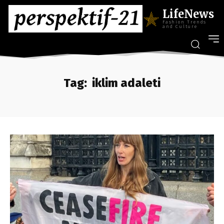
LifeNews
Fashion Trends
and Culture
Tag:
iklim adaleti