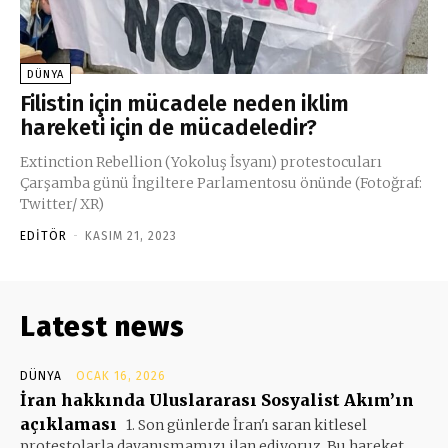
DÜNYA
Filistin için mücadele neden iklim
hareketi için de mücadeledir?
Extinction Rebellion (Yokoluş İsyanı) protestocuları
Çarşamba günü İngiltere Parlamentosu önünde (Fotoğraf:
Twitter/ XR)
EDITÖR
-
KASIM 21, 2023
Latest news
DÜNYA
OCAK 16, 2026
İran hakkında Uluslararası Sosyalist Akım’ın
açıklaması
1. Son günlerde İran'ı saran kitlesel
protestolarla dayanışmamızı ilan ediyoruz. Bu hareket,