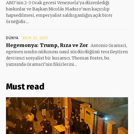
ABD'nin 2-3 Ocak gecesi Venezuela'ya düzenlediği
baskınlar ve Başkan Nicolás Maduro'nun kaçırılıp
hapsedilmesi, emperyalist saldırganlığın açık birer
örneğidir....
DÜNYA
EKIM 25, 2025
Hegemonya: Trump, Rıza ve Zor
Antonio Gramsci,
egemen sınıfın nüfuzunu nasıl sürdürdüğünü teorileştiren
devrimci sosyalist bir kuramcı. Thomas Foster, bu
yazısında Gramsci’nin fikirlerini...
Must read