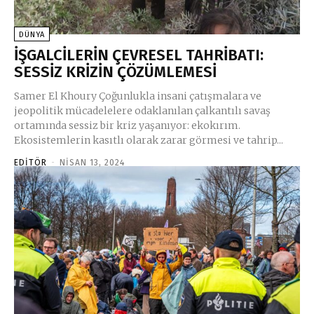
DÜNYA
İŞGALCİLERİN ÇEVRESEL TAHRİBATI:
SESSİZ KRİZİN ÇÖZÜMLEMESİ
Samer El Khoury Çoğunlukla insani çatışmalara ve
jeopolitik mücadelelere odaklanılan çalkantılı savaş
ortamında sessiz bir kriz yaşanıyor: ekokırım.
Ekosistemlerin kasıtlı olarak zarar görmesi ve tahrip...
EDITÖR
-
NISAN 13, 2024