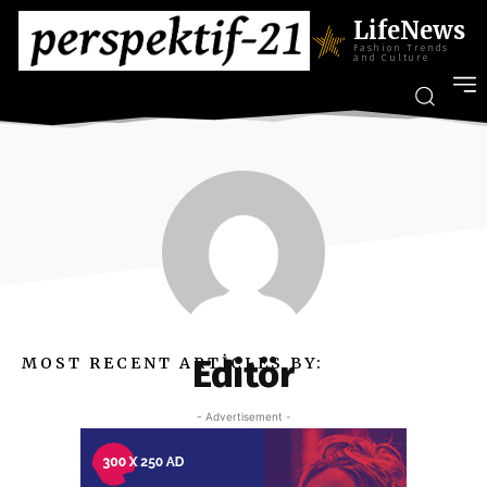
LifeNews
Fashion Trends
and Culture
Editör
MOST RECENT ARTICLES BY:
- Advertisement -