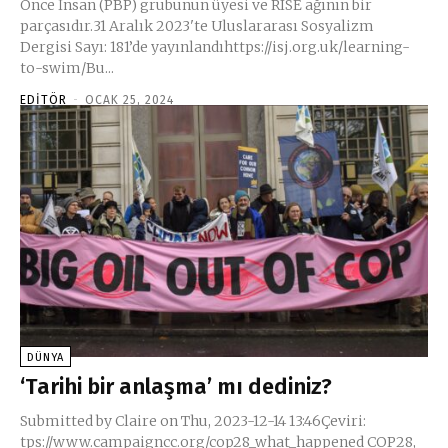
Önce İnsan (PBP) grubunun üyesi ve RISE ağının bir
parçasıdır.31 Aralık 2023'te Uluslararası Sosyalizm
Dergisi Sayı: 181’de yayınlandıhttps://isj.org.uk/learning-
to-swim/Bu...
EDITÖR
-
OCAK 25, 2024
DÜNYA
‘Tarihi bir anlaşma’ mı dediniz?
Submitted by Claire on Thu, 2023-12-14 13:46Çeviri:
tps://www.campaigncc.org/cop28_what_happened COP28,