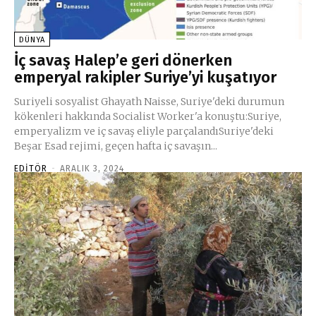
DÜNYA
İç savaş Halep’e geri dönerken
emperyal rakipler Suriye’yi kuşatıyor
Suriyeli sosyalist Ghayath Naisse, Suriye'deki durumun
kökenleri hakkında Socialist Worker'a konuştu:Suriye,
emperyalizm ve iç savaş eliyle parçalandıSuriye'deki
Beşar Esad rejimi, geçen hafta iç savaşın...
EDITÖR
-
ARALIK 3, 2024