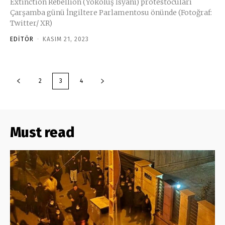
Extinction Rebellion (Yokoluş İsyanı) protestocuları
Çarşamba günü İngiltere Parlamentosu önünde (Fotoğraf:
Twitter/ XR)
EDITÖR
-
KASIM 21, 2023
2
3
4
Must read