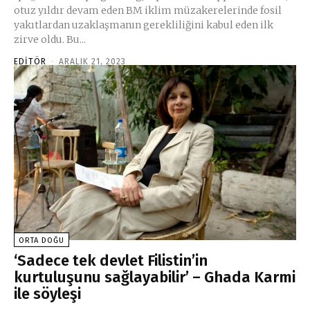
otuz yıldır devam eden BM iklim müzakerelerinde fosil
yakıtlardan uzaklaşmanın gerekliliğini kabul eden ilk
zirve oldu. Bu...
EDITÖR
-
ARALIK 21, 2023
ORTA DOĞU
‘Sadece tek devlet Filistin’in
kurtuluşunu sağlayabilir’ – Ghada Karmi
ile söyleşi