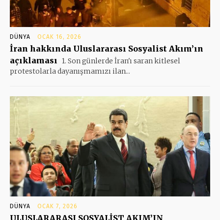
DÜNYA
OCAK 16, 2026
İran hakkında Uluslararası Sosyalist Akım’ın
açıklaması
1. Son günlerde İran'ı saran kitlesel
protestolarla dayanışmamızı ilan...
DÜNYA
OCAK 7, 2026
ULUSLARARASI SOSYALİST AKIM’IN